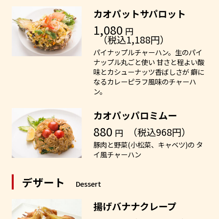
カオパットサパロット
1,080
円
（税込1,188円）
パイナップルチャーハン。生のパイ
ナップル丸ごと使い 甘さと程よい酸
味とカシューナッツ香ばしさが 癖に
なるカレーピラフ風味のチャーハ
ン。
カオパッパロミムー
880
（税込968円）
円
豚肉と野菜(小松菜、キャベツ)の タ
イ風チャーハン
デザート
Dessert
揚げバナナクレープ