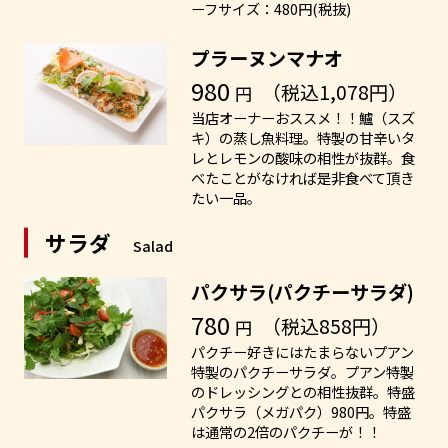
ーフサイズ：480円(税抜)
プラーヌンマナオ
980
（税込1,078円）
円
当店オーナーおススメ！！鱸（スズ
キ）の蒸し魚料理。特製の甘辛いタ
レとレモンの酸味の相性が抜群。食
べたことがなければ是非食べて頂き
たい一品。
サラダ
Salad
パクサラ(パクチーサラダ)
780
（税込858円）
円
パクチー好きにはたまらないプアン
特製のパクチーサラダ。プアン特製
のドレッシングとの相性抜群。特盛
パクサラ（メガパク）980円。特盛
は通常の2倍のパクチーが！！