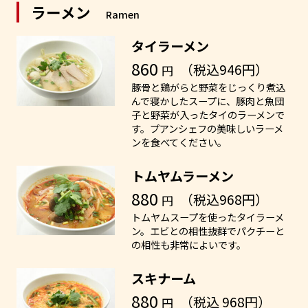
ラーメン
Ramen
タイラーメン
860
（税込946円）
円
豚骨と鶏がらと野菜をじっくり煮込
んで寝かしたスープに、豚肉と魚団
子と野菜が入ったタイのラーメンで
す。プアンシェフの美味しいラーメ
ンを食べてください。
トムヤムラーメン
880
（税込968円）
円
トムヤムスープを使ったタイラーメ
ン。エビとの相性抜群でパクチーと
の相性も非常によいです。
スキナーム
880
（税込 968円）
円