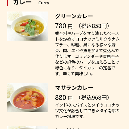
カレー
Curry
グリーンカレー
780
（税込858円）
円
香辛料やハーブをすり潰したペース
トを炒めてココナッツミルクやナム
プラー、砂糖、具になる様々な野
菜、肉、エビや魚を加えて煮込んで
作ります。コリアンダーや青唐辛子
などの緑色のハーブを加えることで
緑色になり、タイカレーの定番で
す。辛くて美味しい。
マサランカレー
880
（税込968円）
円
インドのスパイスとタイのココナッ
ツ文化が融合してできたタイ南部の
カレー料理です。