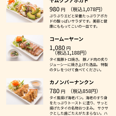
ヤムクンアボカド
980
（税込1,078円）
円
ぷりぷりエビと栄養たっぷりアボカ
ドの酸っぱいサラダです。美容と健
康にももってこいの一皿です。
コームーヤーン
1,080
円
（税込1,188円）
タイ風豚トロ焼き。 豚ノド肉の炙り
ジューシーに焼き上げた逸品。 特製
のタレをつけて食べてください。
カノンパーナンクン
780
（税込858円）
円
タイ風揚げ海老パン。海老のすり身
をたっぷりトースト に塗り、サッと
揚げたタイの名物おつまみ。 サクサ
クとした歯ごたえがたまらない。ハ