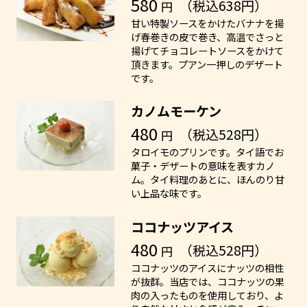
580
（税込638円）
円
甘い特製ソースをかけたバナナを揚
げ春巻きの皮で巻き、高温でさっと
揚げてチョコレートソースをかけて
頂きます。プアン一押しのデザート
です。
カノムモーケン
480
（税込528円）
円
タロイモのプリンです。タイ語でお
菓子・デザートの意味を表すカノ
ム。タイ料理のあとに、ほんのり甘
い上品な味です。
ココナッツアイス
480
（税込528円）
円
ココナッツのアイスにナッツの相性
が抜群。当店では、ココナッツの果
肉の入ったものを使用しており、よ