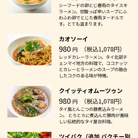
シーフードの卵とじ春雨のタイスキ
ラーメン。甘酸っぱ辛いスープにふ
わふわ卵でとじた春雨ヌードルで
す。とても温まります。
カオソーイ
980
（税込1,078円）
円
レッドカレーラーメン。タイ北部チ
ェンマイ地方の料理で、ココナッツ
とカレーとラーメンのスープの融合
したコクのある味が特徴。
クイッティオムーツゥン
980
（税込1,078円）
円
タイ風とんこつの豚煮込みラーメ
ン。 とろとろに煮込んだ豚肉が美味
しい伝統的なタイ屋台料理。
ツイパク（追加 パクチー別