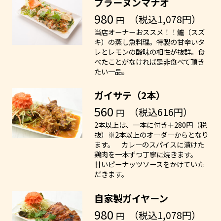
プラーヌンマナオ
980
（税込1,078円）
円
当店オーナーおススメ！！鱸（スズ
キ）の蒸し魚料理。特製の甘辛いタ
レとレモンの酸味の相性が抜群。食
べたことがなければ是非食べて頂き
たい一品。
ガイサテ（2本）
560
（税込616円）
円
2本以上は、一本に付き＋280円（税
抜）※2本以上のオーダーからとなり
ます。 カレーのスパイスに漬けた
鶏肉を一本ずつ丁寧に焼きます。
甘いピーナッツソースをかけていた
だきます。
自家製ガイヤーン
980
（税込1,078円）
円