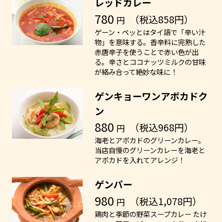
レッドカレー
780
（税込858円）
円
ゲーン・ペッとはタイ語で「辛い汁
物」を意味する。香辛料に完熟した
赤唐辛子を使うことで赤い色が出
る。辛さとココナッツミルクの甘味
が絡み合って絶妙な味に！
ゲンキョーワンアボカドク
ン
880
（税込968円）
円
海老とアボカドのグリーンカレー。
当店自慢のグリーンカレーを海老と
アボカドを入れてアレンジ！
ゲンパー
980
（税込1,078円）
円
鶏肉と季節の野菜スープカレー たけ