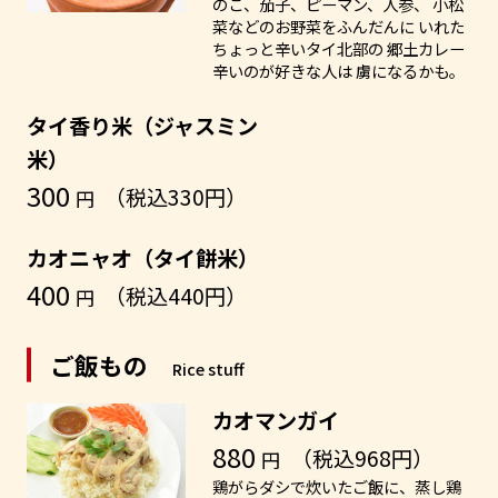
のこ、茄子、ピーマン、人参、 小松
菜などのお野菜をふんだんに いれた
ちょっと辛いタイ北部の 郷土カレー
辛いのが好きな人は 虜になるかも。
タイ香り米（ジャスミン
米）
300
（税込330円）
円
カオニャオ（タイ餅米）
400
（税込440円）
円
ご飯もの
Rice stuff
カオマンガイ
880
（税込968円）
円
鶏がらダシで炊いたご飯に、蒸し鶏