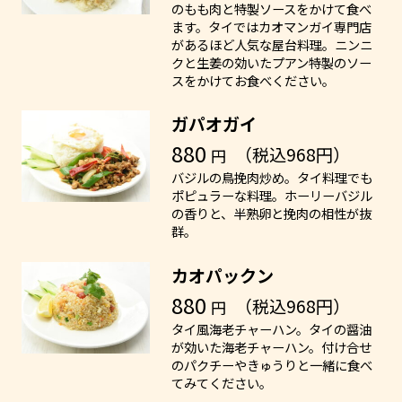
のもも肉と特製ソースをかけて食べ
ます。タイではカオマンガイ専門店
があるほど人気な屋台料理。ニンニ
クと生姜の効いたプアン特製のソー
スをかけてお食べください。
ガパオガイ
880
（税込968円）
円
バジルの鳥挽肉炒め。タイ料理でも
ポピュラーな料理。ホーリーバジル
の香りと、半熟卵と挽肉の相性が抜
群。
カオパックン
880
（税込968円）
円
タイ風海老チャーハン。タイの醤油
が効いた海老チャーハン。付け合せ
のパクチーやきゅうりと一緒に食べ
てみてください。