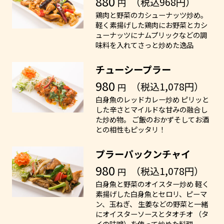
880
（税込968円）
円
鶏肉と野菜のカシューナッツ炒め。
軽く素揚げした鶏肉にお野菜とカシ
ューナッツにナムプリックなどの調
味料を入れてさっと炒めた逸品
チューシープラー
980
（税込1,078円）
円
白身魚のレッドカレー炒め ピリッと
した辛さとマイルドな甘みの融合し
た炒め物。 ご飯のおかずそしてお酒
との相性もピッタリ！
プラーパックンチャイ
980
（税込1,078円）
円
白身魚と野菜のオイスター炒め 軽く
素揚げした白身魚とセロリ、ピーマ
ン、玉ねぎ、 生姜などの野菜と一緒
にオイスターソースとタオチオ （タ
イの味噌）を使って炒めた料理