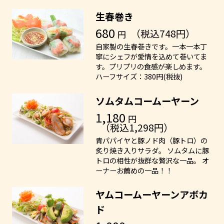
生春巻き
680
（税込748円）
円
自家製の生春巻きです。一本一本丁
寧にシェフが愛情を込めて巻いてま
す。プリプリの食感が楽しめます。
ハーフサイズ：380円(税抜)
ソムタムコームーヤーン
1,180
円
（税込1,298円）
青パパイヤと豚ノド肉（豚トロ）の
炙り焼き入りサラダ。 ソムタムに豚
トロの相性が抜群な贅沢な一品。 オ
ーナーお薦めの一品！！
ヤムコームーヤーンアボカ
ド