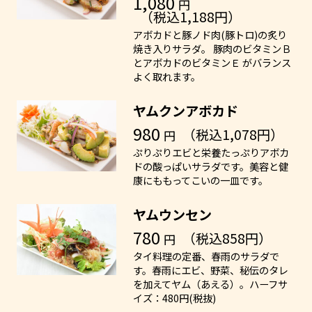
1,080
円
（税込1,188円）
アボカドと豚ノド肉(豚トロ)の炙り
焼き入りサラダ。 豚肉のビタミンＢ
とアボカドのビタミンＥ がバランス
よく取れます。
ヤムクンアボカド
980
（税込1,078円）
円
ぷりぷりエビと栄養たっぷりアボカ
ドの酸っぱいサラダです。美容と健
康にももってこいの一皿です。
ヤムウンセン
780
（税込858円）
円
タイ料理の定番、春雨のサラダで
す。春雨にエビ、野菜、秘伝のタレ
を加えてヤム（あえる）。ハーフサ
イズ：480円(税抜)