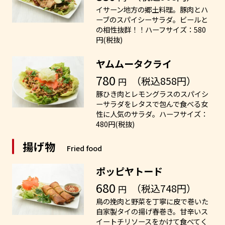
イサーン地方の郷土料理。豚肉とハ
ーブのスパイシーサラダ。ビールと
の相性抜群！！ハーフサイズ：580
円(税抜)
ヤムムータクライ
780
（税込858円）
円
豚ひき肉とレモングラスのスパイシ
ーサラダをレタスで包んで食べる女
性に人気のサラダ。ハーフサイズ：
480円(税抜)
揚げ物
Fried food
ポッピヤトード
680
（税込748円）
円
鳥の挽肉と野菜を丁寧に皮で巻いた
自家製タイの揚げ春巻き。甘辛いス
イートチリソースをかけて食べてく