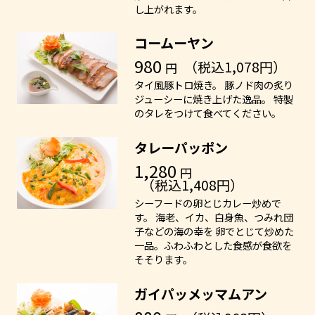
し上がれます。
コームーヤン
980
（税込1,078円）
円
タイ風豚トロ焼き。 豚ノド肉の炙り
ジューシーに焼き上げた逸品。 特製
のタレをつけて食べてください。
タレーパッポン
1,280
円
（税込1,408円）
シーフードの卵とじカレー炒めで
す。 海老、イカ、白身魚、つみれ団
子などの海の幸を 卵でとじて炒めた
一品。ふわふわとした食感が食欲を
そそります。
ガイパッメッマムアン