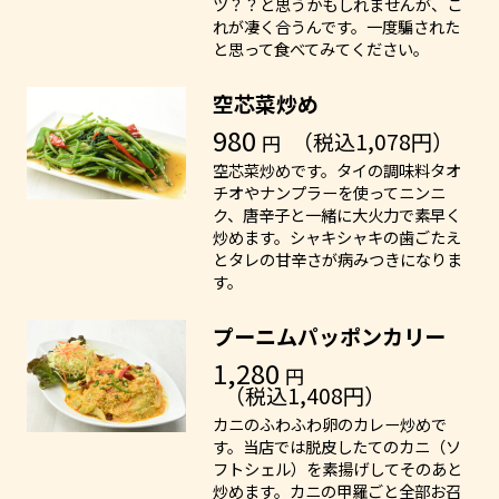
ツ？？と思うかもしれませんが、こ
れが凄く合うんです。一度騙された
と思って食べてみてください。
空芯菜炒め
980
（税込1,078円）
円
空芯菜炒めです。タイの調味料タオ
チオやナンプラーを使ってニンニ
ク、唐辛子と一緒に大火力で素早く
炒めます。シャキシャキの歯ごたえ
とタレの甘辛さが病みつきになりま
す。
プーニムパッポンカリー
1,280
円
（税込1,408円）
カニのふわふわ卵のカレー炒めで
す。当店では脱皮したてのカニ（ソ
フトシェル）を素揚げしてそのあと
炒めます。カニの甲羅ごと全部お召