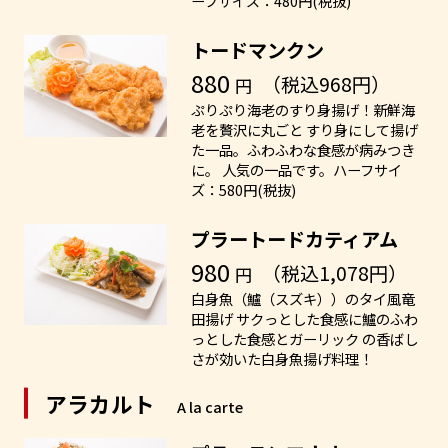
ーフサイズ：480円(税抜)
トードマンクン
880
（税込968円）
円
ぷりぷり海老のすり身揚げ！新鮮海
老を贅沢に丸ごと すり身にして揚げ
た一品。ふわふわな食感が病みつき
に。 人気の一品です。ハーフサイ
ズ：580円(税抜)
プラートードカティアム
980
（税込1,078円）
円
白身魚（鱸（スズキ））のタイ風竜
田揚げ サクっとした食感に鱸のふわ
っとした食感とガーリック の香ばし
さが効いた白身魚揚げ料理！
アラカルト
A la carte