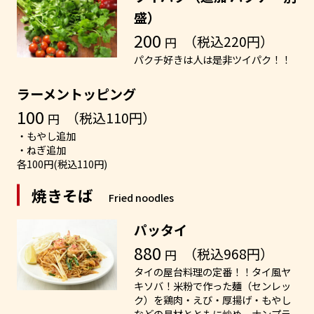
盛）
200
（税込220円）
円
パクチ好きは人は是非ツイパク！！
ラーメントッピング
100
（税込110円）
円
・もやし追加
・ねぎ追加
各100円(税込110円)
焼きそば
Fried noodles
パッタイ
880
（税込968円）
円
タイの屋台料理の定番！！タイ風ヤ
キソバ！米粉で作った麺（センレッ
ク）を鶏肉・えび・厚揚げ・もやし
などの具材とともに炒め、ナンプラ