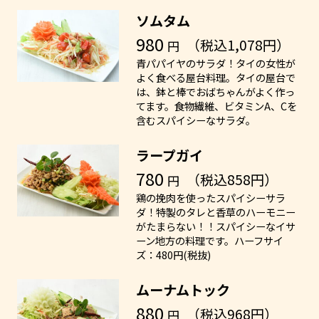
ソムタム
980
（税込1,078円）
円
青パパイヤのサラダ！タイの女性が
よく食べる屋台料理。タイの屋台で
は、鉢と棒でおばちゃんがよく作っ
てます。食物繊維、ビタミンA、Cを
含むスパイシーなサラダ。
ラープガイ
780
（税込858円）
円
鶏の挽肉を使ったスパイシーサラ
ダ！特製のタレと香草のハーモニー
がたまらない！！スパイシーなイサ
ーン地方の料理です。ハーフサイ
ズ：480円(税抜)
ムーナムトック
880
（税込968円）
円