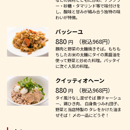
ー・砂糖・タマリンド等で味付けを
し、酸味と甘みが絡み合う独特の味
わいが特徴。
パッシーユ
880
（税込968円）
円
豚肉と野菜の太麺焼きそば。もちも
ちしたお米の太麺にタイの黒醤油を
使って野菜と炒めた料理。パッタイ
に次ぐ人気の料理。
クイッティオヘーン
880
（税込968円）
円
タイ風汁なし混ぜそば 豚チャーシュ
ー、鶏ひき肉、 白身魚つみれ団子、
野菜と当店特製の タレをかけた油ま
ぜそば！ 〆の一品にどうぞ！