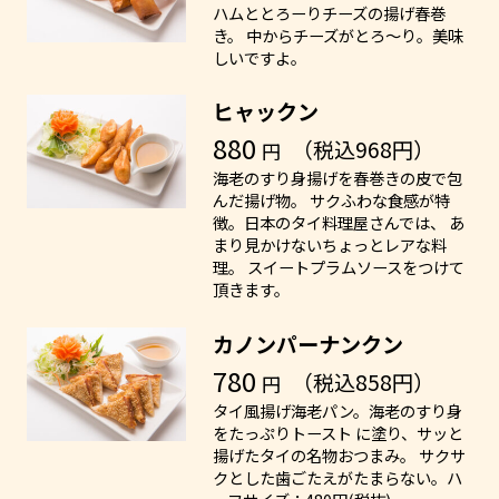
ハムととろーりチーズの揚げ春巻
き。 中からチーズがとろ～り。美味
しいですよ。
ヒャックン
880
（税込968円）
円
海老のすり身揚げを春巻きの皮で包
んだ揚げ物。 サクふわな食感が特
徴。日本のタイ料理屋さんでは、 あ
まり見かけないちょっとレアな料
理。 スイートプラムソースをつけて
頂きます。
カノンパーナンクン
780
（税込858円）
円
タイ風揚げ海老パン。海老のすり身
をたっぷりトースト に塗り、サッと
揚げたタイの名物おつまみ。 サクサ
クとした歯ごたえがたまらない。ハ