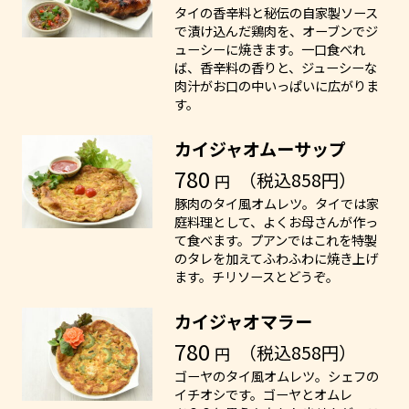
タイの香辛料と秘伝の自家製ソース
で漬け込んだ鶏肉を、オーブンでジ
ューシーに焼きます。一口食べれ
ば、香辛料の香りと、ジューシーな
肉汁がお口の中いっぱいに広がりま
す。
カイジャオムーサップ
780
（税込858円）
円
豚肉のタイ風オムレツ。タイでは家
庭料理として、よくお母さんが作っ
て食べます。プアンではこれを特製
のタレを加えてふわふわに焼き上げ
ます。チリソースとどうぞ。
カイジャオマラー
780
（税込858円）
円
ゴーヤのタイ風オムレツ。シェフの
イチオシです。ゴーヤとオムレ